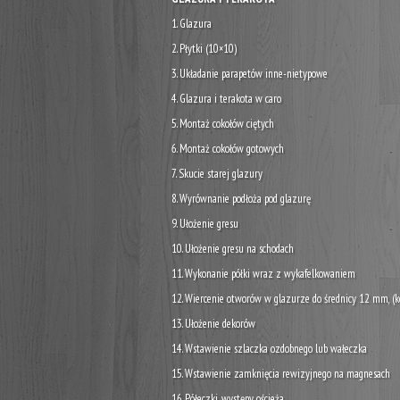
1. Glazura
2. Płytki (10×10)
3. Układanie parapetów inne-nietypowe
4. Glazura i terakota w caro
5. Montaż cokołów ciętych
6. Montaż cokołów gotowych
7. Skucie starej glazury
8. Wyrównanie podłoża pod glazurę
9. Ułożenie gresu
10. Ułożenie gresu na schodach
11. Wykonanie półki wraz z wykafelkowaniem
12. Wiercenie otworów w glazurze do średnicy 12 mm, (k
13. Ułożenie dekorów
14. Wstawienie szlaczka ozdobnego lub wałeczka
15. Wstawienie zamknięcia rewizyjnego na magnesach
16. Półeczki, występy, ościeża