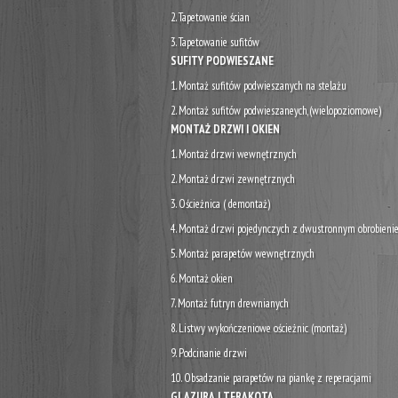
2. Tapetowanie ścian
3. Tapetowanie sufitów
SUFITY PODWIESZANE
1. Montaż sufitów podwieszanych na stelażu
2. Montaż sufitów podwieszaneych,(wielopoziomowe)
MONTAŻ DRZWI I OKIEN
1. Montaż drzwi wewnętrznych
2. Montaż drzwi zewnętrznych
3. Ościeżnica ( demontaż)
4. Montaż drzwi pojedynczych z dwustronnym obrobieni
5. Montaż parapetów wewnętrznych
6. Montaż okien
7. Montaż futryn drewnianych
8. Listwy wykończeniowe ościeżnic (montaż)
9. Podcinanie drzwi
10. Obsadzanie parapetów na piankę z reperacjami
GLAZURA I TERAKOTA