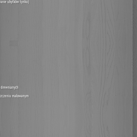
wanie ubytków tynku)
h drewnianych
ieszczeniu malowanym