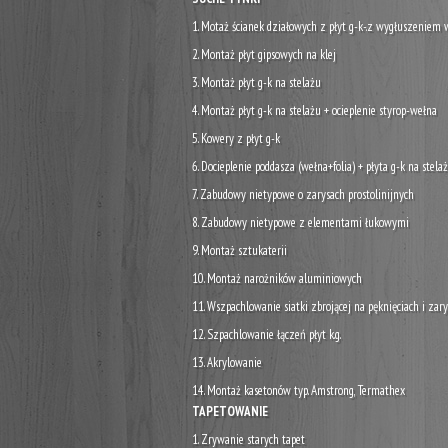
1. Motaż ścianek działowych z płyt g-k-.z wygłuszeniem 
2. Montaż płyt gipsowych na klej
3. Montaż płyt g-k na stelażu
4. Montaż płyt g-k na stelażu + ocieplenie styrop-wełna
5. Kowery z płyt g-k
6. Docieplenie poddasza (wełna+folia) + płyta g-k na stelaż
7. Zabudowy nietypowe o zarysach prostolinijnych
8. Zabudowy nietypowe z elementami łukowymi
9. Montaż sztukaterii
10. Montaż narożników aluminiowych
11. Wszpachlowanie siatki zbrojącej na pęknięciach i za
12. Szpachlowanie łączeń płyt k.g.
13. Akrylowanie
14. Montaż kasetonów typ. Amstrong, Termathex
TAPETOWANIE
1. Zrywanie starych tapet