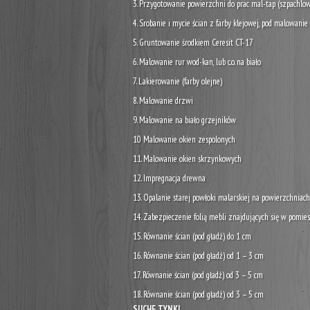
3. Przygotowanie powierzchni do prac mal-tap (szpachlo
4. Srobanie i mycie ścian z farby klejowej, pod malowanie
5. Gruntowanie środkiem Ceresit CT-17
6. Malowanie rur wod-kan, lub c.o. na biało
7. Lakierowanie (farby olejne)
8. Malowanie drzwi
9. Malowanie na biało grzejników
10 Malowanie okien zespolonych
11. Malowanie okien skrzynkowych
12. Impregnacja drewna
13. Opalanie starej powłoki malarskiej na powierzchniac
14. Zabezpieczenie folią mebli znajdujących się w pom
15. Równanie ścian (pod gładź) do 1 cm
16. Równanie ścian (pod gładź) od 1 – 3 cm
17. Równanie ścian (pod gładź) od 3 – 5 cm
18. Równanie ścian (pod gładź) od 3 – 5 cm
SUCHE TYNKI