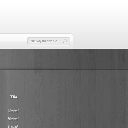
CENA
16zł/m²
30zł/m²
8 zł/m²