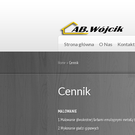
Strona główna
O Nas
Kontakt
Home
»
Cennik
Cennik
MALOWANIE
1. Malowanie (dwukrotne) farbami emulsyjnymi metodą t
2. Wykonanie gładzi gipsowych