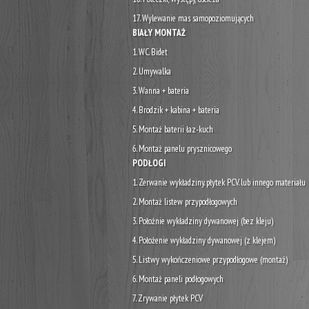
17. Wylewanie mas samopoziomujących
BIAŁY MONTAŻ
1. WC. Bidet
2. Umywalka
3. Wanna + bateria
4. Brodzik + kabina + bateria
5. Montaż baterii łaz-kuch
6. Montaż panelu prysznicowego
PODŁOGI
1. Zerwanie wykładziny. płytek PCV. lub innego materiału
2. Montaż listew przypodłogowych
3. Położnie wykładziny dywanowej (bez kleju)
4. Położenie wykładziny dywanowej (z klejem)
5. Listwy wykończeniowe przypodłogowe (montaż)
6. Montaż paneli podłogowych
7. Zrywanie płytek PCV